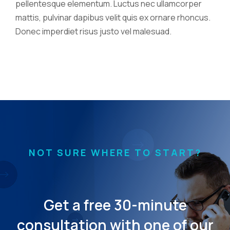
pellentesque elementum. Luctus nec ullamcorper
mattis, pulvinar dapibus velit quis ex ornare rhoncus.
Donec imperdiet risus justo vel malesuad.
NOT SURE WHERE TO START?
Get a free 30-minute
consultation with one of our