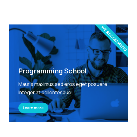
WE RECOMMEND
Programming School
Mauris maximus sed eros eget posuere.
Integer at pellentesque!
Learn more