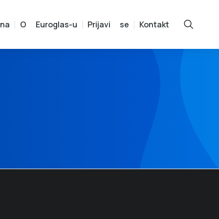
vna
O Euroglas-u
Prijavi se
Kontakt