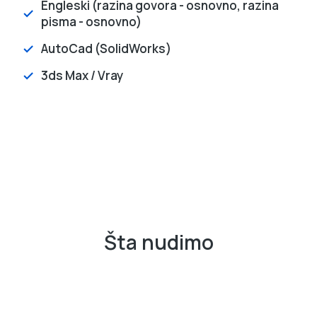
Engleski (razina govora - osnovno, razina
pisma - osnovno)
AutoCad (SolidWorks)
3ds Max / Vray
Šta nudimo